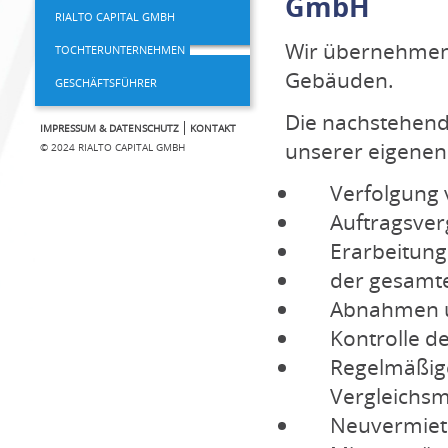
GmbH
RIALTO CAPITAL GMBH
Wir übernehmen
TOCHTERUNTERNEHMEN
Gebäuden.
GESCHÄFTSFÜHRER
Die nachstehen
IMPRESSUM & DATENSCHUTZ
KONTAKT
unserer eigenen
© 2024 RIALTO CAPITAL GMBH
Verfolgung
Auftragsve
Erarbeitun
der gesamte
Abnahmen u
Kontrolle 
Regelmäßige
Vergleichsm
Neuvermietu